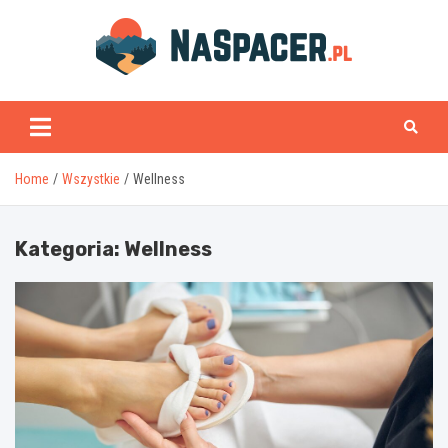
Skip
to
content
naspacer.pl
Home
Wszystkie
Wellness
Kategoria:
Wellness