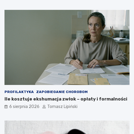
a
z
r
e
c
b
e
u
–
j
c
ą
z
i
y
w
t
j
o
a
b
k
e
i
z
e
p
j
i
p
e
o
PROFILAKTYKA
ZAPOBIEGANIE CHOROBOM
c
z
Ile kosztuje ekshumacja zwłok – opłaty i formalności
z
y
n
c
6 sierpnia 2026
Tomasz Lipiński
e
j
?
i
?