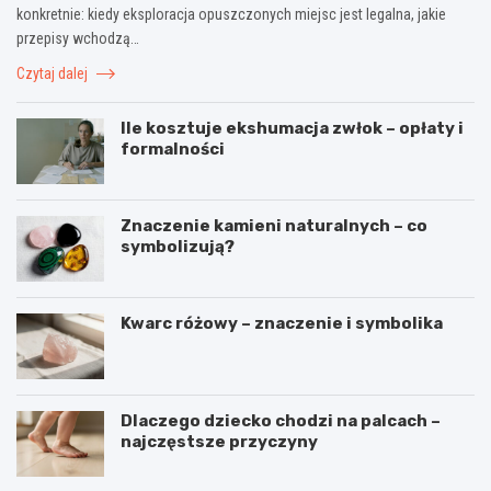
konkretnie: kiedy eksploracja opuszczonych miejsc jest legalna, jakie
przepisy wchodzą…
Czytaj dalej
Ile kosztuje ekshumacja zwłok – opłaty i
formalności
Znaczenie kamieni naturalnych – co
symbolizują?
Kwarc różowy – znaczenie i symbolika
Dlaczego dziecko chodzi na palcach –
najczęstsze przyczyny
C
J