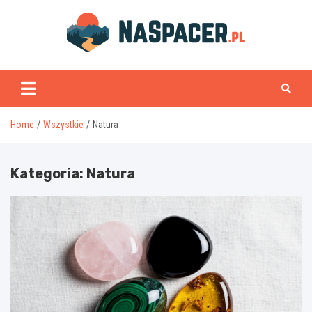
Skip
to
content
naspacer.pl
Home
Wszystkie
Natura
Kategoria:
Natura