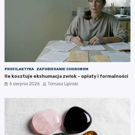
–
j
c
ą
z
i
y
w
t
j
o
a
b
k
e
i
z
e
p
j
i
p
e
o
PROFILAKTYKA
ZAPOBIEGANIE CHOROBOM
c
z
Ile kosztuje ekshumacja zwłok – opłaty i formalności
z
y
n
c
6 sierpnia 2026
Tomasz Lipiński
e
j
?
i
?