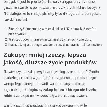
tam, gdzie jest to proste (np. listwa zasilająca przy TV), oraz
gaszenie światła w pomieszczeniach, z których nikt nie korzysta.
Nie dlatego, że to uratuje planetę, tylko dlatego, że to porządkuje
nawyki i rachunki.
Zmniejszyć temperaturę w mieszkaniu o
1°C
i sprawdzić komfort
przez tydzień.
Wietrzyć krótko i intensywnie zamiast trzymać uchylone okno.
Prać rzadziej, ale pełnym wsadem; suszyć naturalnie, jeśli to możliwe.
Zakupy: mniej rzeczy, lepsza
jakość, dłuższe życie produktów
Największy mit zakupowy brzmi: „ekologiczne = drogie”. Źródło:
marketing produktów „eco”, które często są po prostu kolejną
wersją tego samego. Prawidłowa informacja jest inna:
najbardziej ekologiczny zakup to ten, którego nie trzeba
robić
, a zaraz po nim — rzecz używana albo naprawiona.
Warto zacząć od prostego filtra przed zakupem: czy to