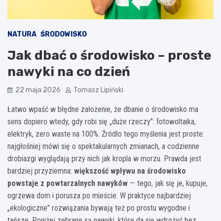
NATURA
ŚRODOWISKO
Jak dbać o środowisko – proste
nawyki na co dzień
22 maja 2026
Tomasz Lipiński
Łatwo wpaść w błędne założenie, że dbanie o środowisko ma
sens dopiero wtedy, gdy robi się „duże rzeczy”: fotowoltaika,
elektryk, zero waste na 100%. Źródło tego myślenia jest proste:
najgłośniej mówi się o spektakularnych zmianach, a codzienne
drobiazgi wyglądają przy nich jak kropla w morzu. Prawda jest
bardziej przyziemna:
większość wpływu na środowisko
powstaje z powtarzalnych nawyków
— tego, jak się je, kupuje,
ogrzewa dom i porusza po mieście. W praktyce najbardziej
„ekologiczne” rozwiązania bywają też po prostu wygodne i
tańsze. Poniżej zebrane są nawyki, które da się wdrożyć bez