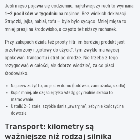
Jeśli mięso pojawia się codziennie, najłatwiejszy ruch to wymiana
1–2 posiłków w tygodniu
na roślinne. Bez wielkich deklaracji.
Strączki, jajka, nabiał, tofu — byle było sycąco. Mniej mięsa to
mniej presji na środowisko, a często też niższy rachunek.
Przy zakupach działa też prosty filtr: im bardziej produkt jest
przetworzony i „gotowy do użycia”, tym zwykle ma więcej
opakowań, transportu i strat po drodze. Nie trzeba z tego
rezygnować w całości, ale dobrze wiedzieć, za co płaci
środowisko.
Najpierw zużyć to, co jest w domu (lodówka, zamrażarka, szafki).
Kupić mniej, ale częściej tylko wtedy, gdy realnie skraca to
marnowanie.
Ustalić 2–3 stałe, szybkie dania „awaryjne”, żeby nie kończyć na
dowozie.
Transport: kilometry są
ważniejsze niż rodzaj silnika