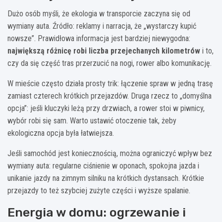
Dużo osób myśli, że ekologia w transporcie zaczyna się od
wymiany auta. Źródło: reklamy i narracja, że „wystarczy kupić
nowsze”. Prawidłowa informacja jest bardziej niewygodna:
największą różnicę robi liczba przejechanych kilometrów
i to,
czy da się część tras przerzucić na nogi, rower albo komunikację.
W mieście często działa prosty trik: łączenie spraw w jedną trasę
zamiast czterech krótkich przejazdów. Druga rzecz to „domyślna
opcja”: jeśli kluczyki leżą przy drzwiach, a rower stoi w piwnicy,
wybór robi się sam. Warto ustawić otoczenie tak, żeby
ekologiczna opcja była łatwiejsza.
Jeśli samochód jest koniecznością, można ograniczyć wpływ bez
wymiany auta: regularne ciśnienie w oponach, spokojna jazda i
unikanie jazdy na zimnym silniku na krótkich dystansach. Krótkie
przejazdy to też szybciej zużyte części i wyższe spalanie.
Energia w domu: ogrzewanie i