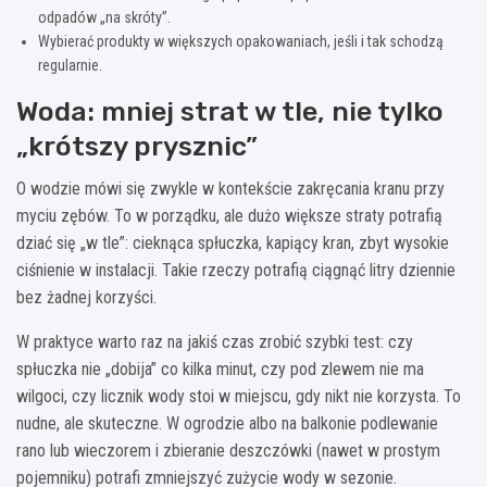
odpadów „na skróty”.
Wybierać produkty w większych opakowaniach, jeśli i tak schodzą
regularnie.
Woda: mniej strat w tle, nie tylko
„krótszy prysznic”
O wodzie mówi się zwykle w kontekście zakręcania kranu przy
myciu zębów. To w porządku, ale dużo większe straty potrafią
dziać się „w tle”: cieknąca spłuczka, kapiący kran, zbyt wysokie
ciśnienie w instalacji. Takie rzeczy potrafią ciągnąć litry dziennie
bez żadnej korzyści.
W praktyce warto raz na jakiś czas zrobić szybki test: czy
spłuczka nie „dobija” co kilka minut, czy pod zlewem nie ma
wilgoci, czy licznik wody stoi w miejscu, gdy nikt nie korzysta. To
nudne, ale skuteczne. W ogrodzie albo na balkonie podlewanie
rano lub wieczorem i zbieranie deszczówki (nawet w prostym
pojemniku) potrafi zmniejszyć zużycie wody w sezonie.