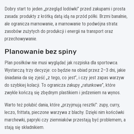
Dobry start to jeden „przegląd lodówki” przed zakupami i prosta
zasada: produkty z krótką datą idą na przód półki. Brzmi banalnie,
ale ogranicza marnowanie, a marnowanie to podwójna strata:
zasobów zużytych do produkcji i energii na transport oraz
przechowywanie.
Planowanie bez spiny
Plan posiłków nie musi wyglądać jak rozpiska dla sportowca.
Wystarczą trzy decyzje: co będzie na obiad przez 2–3 dni, jakie
śniadania da się zjeść „z tego, co jest”, i czy jest zapas warzyw
do szybkiej kolacji. To ogranicza zakupy „ratunkowe”, które
zwykle kończą się zbędnym plastikiem i jedzeniem na wynos.
Warto też polubić dania, które „przyjmują resztki”: zupy, curry,
leczo, frittata, pieczone warzywa z blachy. Dzięki nim końcówki
marchewki, papryki czy ziemniaków przestają być problemem, a
stają się składnikiem.