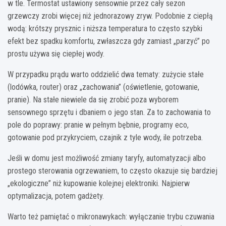
w tle. Termostat ustawiony sensownie przez cały sezon
grzewczy zrobi więcej niż jednorazowy zryw. Podobnie z ciepłą
wodą: krótszy prysznic i niższa temperatura to często szybki
efekt bez spadku komfortu, zwłaszcza gdy zamiast „parzyć” po
prostu używa się ciepłej wody.
W przypadku prądu warto oddzielić dwa tematy: zużycie stałe
(lodówka, router) oraz „zachowania” (oświetlenie, gotowanie,
pranie). Na stałe niewiele da się zrobić poza wyborem
sensownego sprzętu i dbaniem o jego stan. Za to zachowania to
pole do poprawy: pranie w pełnym bębnie, programy eco,
gotowanie pod przykryciem, czajnik z tyle wody, ile potrzeba.
Jeśli w domu jest możliwość zmiany taryfy, automatyzacji albo
prostego sterowania ogrzewaniem, to często okazuje się bardziej
„ekologiczne” niż kupowanie kolejnej elektroniki. Najpierw
optymalizacja, potem gadżety.
Warto też pamiętać o mikronawykach: wyłączanie trybu czuwania