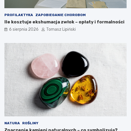
p
j
i
p
e
o
PROFILAKTYKA
ZAPOBIEGANIE CHOROBOM
c
z
Ile kosztuje ekshumacja zwłok – opłaty i formalności
z
y
n
c
6 sierpnia 2026
Tomasz Lipiński
e
j
?
i
?
NATURA
ROŚLINY
Znaczenie kamieni naturalnych – co symbolizują?