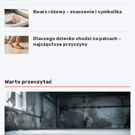
Kwarc różowy – znaczenie i symbolika
Dlaczego dziecko chodzi na palcach –
najczęstsze przyczyny
C
J
z
a
y
k
k
ś
r
p
Warto przeczytać
y
i
s
ą
z
k
t
r
a
ó
ł
l
y
i
m
k
o
i
ż
–