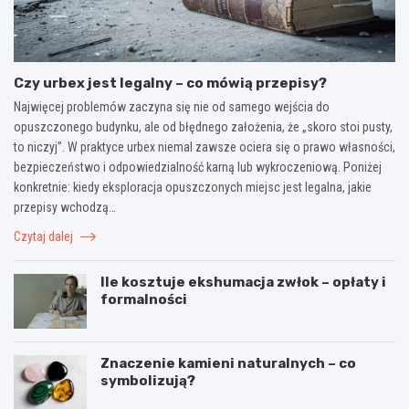
Czy urbex jest legalny – co mówią przepisy?
Najwięcej problemów zaczyna się nie od samego wejścia do
opuszczonego budynku, ale od błędnego założenia, że „skoro stoi pusty,
to niczyj”. W praktyce urbex niemal zawsze ociera się o prawo własności,
bezpieczeństwo i odpowiedzialność karną lub wykroczeniową. Poniżej
konkretnie: kiedy eksploracja opuszczonych miejsc jest legalna, jakie
przepisy wchodzą…
Czytaj dalej
Ile kosztuje ekshumacja zwłok – opłaty i
formalności
Znaczenie kamieni naturalnych – co
symbolizują?