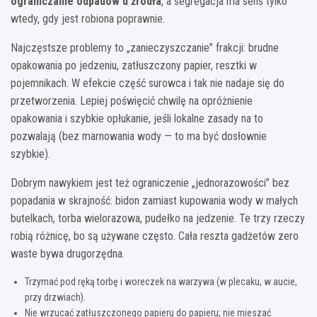
ograniczanie odpadów u źródła
, a segregacja ma sens tylko
wtedy, gdy jest robiona poprawnie.
Najczęstsze problemy to „zanieczyszczanie” frakcji: brudne
opakowania po jedzeniu, zatłuszczony papier, resztki w
pojemnikach. W efekcie część surowca i tak nie nadaje się do
przetworzenia. Lepiej poświęcić chwilę na opróżnienie
opakowania i szybkie opłukanie, jeśli lokalne zasady na to
pozwalają (bez marnowania wody — to ma być dosłownie
szybkie).
Dobrym nawykiem jest też ograniczenie „jednorazowości” bez
popadania w skrajność: bidon zamiast kupowania wody w małych
butelkach, torba wielorazowa, pudełko na jedzenie. Te trzy rzeczy
robią różnicę, bo są używane często. Cała reszta gadżetów zero
waste bywa drugorzędna.
Trzymać pod ręką torbę i woreczek na warzywa (w plecaku, w aucie,
przy drzwiach).
Nie wrzucać zatłuszczonego papieru do papieru; nie mieszać