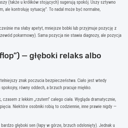
uszy (także u królików stojących) sugerują spokój. Uszy sztywno
, ale kontroluję sytuację”. To nadal może być normalne,
nocześnie ma słaby apetyt, mniejsze bobki lub przyjmuje pozycję z
rzewód pokarmowy). Sama pozycja nie stawia diagnozy, ale pozycja
flop”) — głęboki relaks albo
ytelniejszy znak poczucia bezpieczeństwa. Ciało jest wtedy
 spokojny, równy oddech, a brzuch pracuje miękko.
k, czasem z lekkim „rzutem” całego ciała. Wygląda dramatycznie,
ęcia. Niektóre osobniki robią to codziennie, inne prawie nigdy —
 bardzo głęboki sen (łapy w górze, brzuch odsłonięty). Jednak u