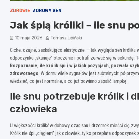
ZDROWIE
ZDROWY SEN
Jak śpią króliki – ile snu p
10 maja 2026
Tomasz Lipiński
Ciche, czujne, zaskakująco elastyczne — tak wygląda sen królika 
odpoczynku „skanuje” otoczenie i potrafi zerwać się w sekundę. 
Rozpoznanie, ile królik śpi i w jakich pozycjach, pozwala sz
zdrowotnego
. W domu wiele sygnałów jest subtelnych: półprzymk
wiedzieć, co jest normalne, a co już powinno zapalić lampkę.
Ile snu potrzebuje królik i 
człowieka
U większości królików dobowy czas snu i drzemek mieści się zw
Królik nie śpi „ciągiem” jak człowiek, tylko przeplata odpoczyne