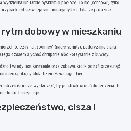
 wydzielina lub tarcie pyskiem o podłoże. To nie „senność”, tylko
 przypadku obserwacja snu pomaga tylko o tyle, że pokazuje
j: rytm dobowy w mieszkaniu
ierzch to czas na „zoomies” (nagłe sprinty), podgryzanie siana,
 dlatego czasem słychać chrupanie albo korzystanie z kuwety.
źno i wtedy jest karmienie oraz zabawa, królik potrafi przesunąć
ubi mieć spokojny blok drzemek w ciągu dnia.
bszej drzemki może wystarczyć, by po chwili wrócić do jedzenia. To
rostu tak funkcjonuje.
zpieczeństwo, cisza i