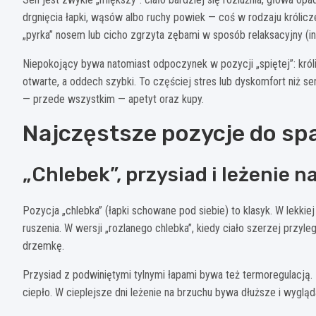
drgnięcia łapki, wąsów albo ruchy powiek — coś w rodzaju królic
„pyrka” nosem lub cicho zgrzyta zębami w sposób relaksacyjny (inac
Niepokojący bywa natomiast odpoczynek w pozycji „spiętej”: królik
otwarte, a oddech szybki. To częściej stres lub dyskomfort niż se
— przede wszystkim — apetyt oraz kupy.
Najczęstsze pozycje do spa
„Chlebek”, przysiad i leżenie 
Pozycja „chlebka” (łapki schowane pod siebie) to klasyk. W lekkiej
ruszenia. W wersji „rozlanego chlebka”, kiedy ciało szerzej przyle
drzemkę.
Przysiad z podwiniętymi tylnymi łapami bywa też termoregulacją. 
ciepło. W cieplejsze dni leżenie na brzuchu bywa dłuższe i wygląda