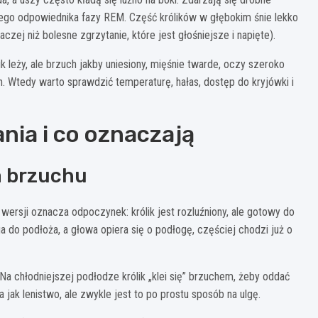
zego odpowiednika fazy REM. Część królików w głębokim śnie lekko
zej niż bolesne zgrzytanie, które jest głośniejsze i napięte).
 leży, ale brzuch jakby uniesiony, mięśnie twarde, oczy szeroko
n. Wtedy warto sprawdzić temperaturę, hałas, dostęp do kryjówki i
nia i co oznaczają
na brzuchu
 wersji oznacza odpoczynek: królik jest rozluźniony, ale gotowy do
ga do podłoża, a głowa opiera się o podłogę, częściej chodzi już o
Na chłodniejszej podłodze królik „klei się” brzuchem, żeby oddać
 jak lenistwo, ale zwykle jest to po prostu sposób na ulgę.