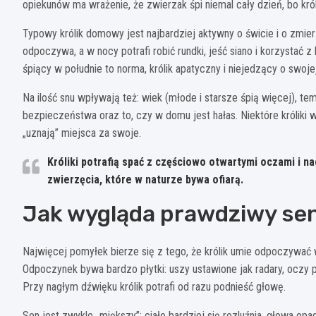
opiekunów ma wrażenie, że zwierzak śpi niemal cały dzień, bo król
Typowy królik domowy jest najbardziej aktywny o świcie i o zmie
odpoczywa, a w nocy potrafi robić rundki, jeść siano i korzystać z
śpiący w południe to norma, królik apatyczny i niejedzący o swoj
Na ilość snu wpływają też: wiek (młode i starsze śpią więcej), te
bezpieczeństwa oraz to, czy w domu jest hałas. Niektóre króliki w
„uznają” miejsca za swoje.
Króliki potrafią spać z
częściowo otwartymi oczami
i na
zwierzęcia, które w naturze bywa ofiarą.
Jak wygląda prawdziwy sen,
Najwięcej pomyłek bierze się z tego, że królik umie odpoczywać 
Odpoczynek bywa bardzo płytki: uszy ustawione jak radary, oczy p
Przy nagłym dźwięku królik potrafi od razu podnieść głowę.
Sen jest zwykle „miększy”: ciało bardziej się rozluźnia, głowa opa