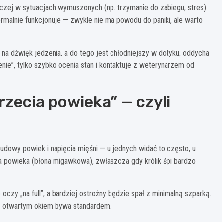
 raczej w sytuacjach wymuszonych (np. trzymanie do zabiegu, stres).
normalnie funkcjonuje — zwykle nie ma powodu do paniki, ale warto
e na dźwięk jedzenia, a do tego jest chłodniejszy w dotyku, oddycha
enie”, tylko szybko ocenia stan i kontaktuje z weterynarzem od
rzecia powieka” — czyli
budowy powiek i napięcia mięśni — u jednych widać to często, u
a powieka (błona migawkowa), zwłaszcza gdy królik śpi bardzo
oczy „na full”, a bardziej ostrożny będzie spał z minimalną szparką.
 z otwartym okiem bywa standardem.