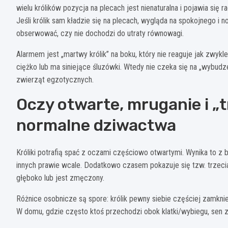
wielu królików pozycja na plecach jest nienaturalna i pojawia się
Jeśli królik sam kładzie się na plecach, wygląda na spokojnego i 
obserwować, czy nie dochodzi do utraty równowagi.
Alarmem jest „martwy królik” na boku, który nie reaguje jak zwykl
ciężko lub ma siniejące śluzówki. Wtedy nie czeka się na „wybudz
zwierząt egzotycznych.
Oczy otwarte, mruganie i „t
normalne dziwactwa
Króliki potrafią spać z oczami częściowo otwartymi. Wynika to z 
innych prawie wcale. Dodatkowo czasem pokazuje się tzw. trzeci
głęboko lub jest zmęczony.
Różnice osobnicze są spore: królik pewny siebie częściej zamknie 
W domu, gdzie często ktoś przechodzi obok klatki/wybiegu, sen