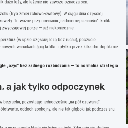
ik dużo leży, ale leżenie nie zawsze oznacza sen.
rzchu (tryb zmierzchowo-świtowy). W ciągu dnia częściej
 kuwety. To ważne przy ocenianiu „nadmiernej senności”: królik
ej zwyczajowej porze — już niekoniecznie.
mperatura (w upale częściej leżą bez ruchu), poczucie
 nowych warunkach śpią krótko i płytko przez kilka dni, dopóki nie
gle „ożyć” bez żadnego rozbudzania — to normalna strategia
 a jak tylko odpoczynek
w bezruchu, pozostając jednocześnie „na pół czuwania”.
ółotwarte, oddech spokojny, ale nie tak głęboki jak podczas snu.
da, a uszy często kładą się luźno na boki. Zdarzają się drobne