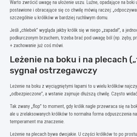
Warto zwrócić uwagę na ułożenie uszu. Luźne, opadające na boki 
postawione i obracające się co chwilę mówią raczej: „odpoczywam
szczególnie u królików w bardziej ruchliwym domu.
Jeśli „chlebek” wygląda jakby królik się w niego „zapadał”, a jed
podkurczonym brzuchem, trzeba brać pod uwagę ból (np. zęby, p
+ zachowanie już coś mówi.
Leżenie na boku i na plecach („
sygnał ostrzegawczy
Leżenie na boku z wyciągniętymi łapami to u wielu królików najcz
„odbezpieczone”, a wstanie zajmuje dłuższą chwilę. Często widać
Tak zwany „flop” to moment, gdy królik nagle przewraca się na bo
ale u zrelaksowanych królików to normalna forma odpuszczenia napi
temperament ma znaczenie.
Leżenie na plecach bywa dwojakie. U części królików to po prostu