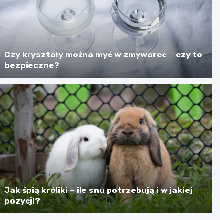
Czy kryształy można myć w zmywarce – czy to
bezpieczne?
Jak śpią króliki – ile snu potrzebują i w jakiej
pozycji?