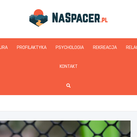
naspacer.pl
URA
PROFILAKTYKA
PSYCHOLOGIA
REKREACJA
RELA
KONTAKT