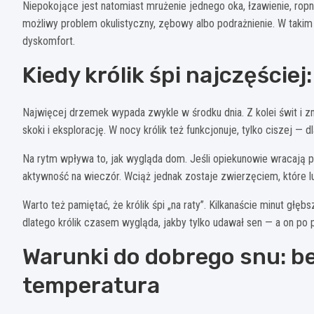
Niepokojące jest natomiast mrużenie jednego oka, łzawienie, ropna
możliwy problem okulistyczny, zębowy albo podrażnienie. W takim
dyskomfort.
Kiedy królik śpi najczęście
Najwięcej drzemek wypada zwykle w środku dnia. Z kolei świt i zm
skoki i eksplorację. W nocy królik też funkcjonuje, tylko ciszej —
Na rytm wpływa to, jak wygląda dom. Jeśli opiekunowie wracają pó
aktywność na wieczór. Wciąż jednak zostaje zwierzęciem, które l
Warto też pamiętać, że królik śpi „na raty”. Kilkanaście minut głę
dlatego królik czasem wygląda, jakby tylko udawał sen — a on po p
Warunki do dobrego snu: be
temperatura