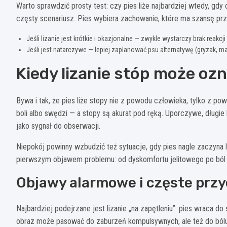
Warto sprawdzić prosty test: czy pies liże najbardziej wtedy, gd
częsty scenariusz. Pies wybiera zachowanie, które ma szansę prz
Jeśli lizanie jest krótkie i okazjonalne — zwykle wystarczy brak reakcj
Jeśli jest natarczywe — lepiej zaplanować psu alternatywę (gryzak, ma
Kiedy lizanie stóp może o
Bywa i tak, że pies liże stopy nie z powodu człowieka, tylko z po
boli albo swędzi — a stopy są akurat pod ręką. Uporczywe, długi
jako sygnał do obserwacji.
Niepokój powinny wzbudzić też sytuacje, gdy pies nagle zaczyna 
pierwszym objawem problemu: od dyskomfortu jelitowego po ból
Objawy alarmowe i częste prz
Najbardziej podejrzane jest lizanie „na zapętleniu”: pies wraca do
obraz może pasować do zaburzeń kompulsywnych, ale też do bólu l