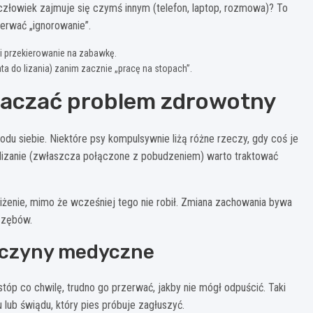
y człowiek zajmuje się czymś innym (telefon, laptop, rozmowa)? To
erwać „ignorowanie”.
i i przekierowanie na zabawkę.
ta do lizania) zanim zacznie „pracę na stopach”.
znaczać problem zdrowotny
wodu siebie. Niektóre psy kompulsywnie liżą różne rzeczy, gdy coś je
e lizanie (zwłaszcza połączone z pobudzeniem) warto traktować
liżenie, mimo że wcześniej tego nie robił. Zmiana zachowania bywa
 zębów.
yczyny medyczne
 stóp co chwilę, trudno go przerwać, jakby nie mógł odpuścić. Taki
ub świądu, który pies próbuje zagłuszyć.