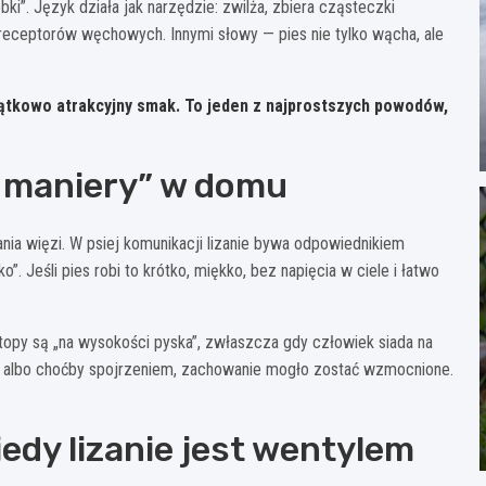
i”. Język działa jak narzędzie: zwilża, zbiera cząsteczki
eceptorów węchowych. Innymi słowy — pies nie tylko wącha, ale
jątkowo atrakcyjny smak. To jeden z najprostszych powodów,
ie maniery” w domu
ania więzi. W psiej komunikacji lizanie bywa odpowiednikiem
o”. Jeśli pies robi to krótko, miękko, bez napięcia w ciele i łatwo
stopy są „na wysokości pyska”, zwłaszcza gdy człowiek siada na
iem albo choćby spojrzeniem, zachowanie mogło zostać wzmocnione.
edy lizanie jest wentylem