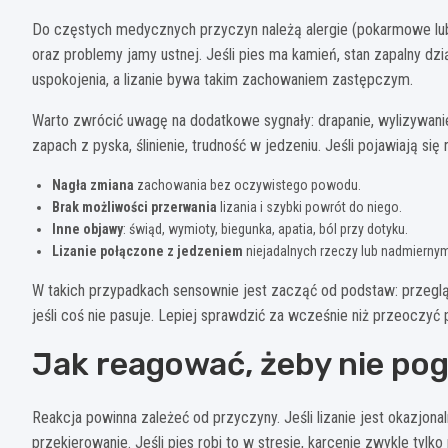
Do częstych medycznych przyczyn należą alergie (pokarmowe lub 
oraz problemy jamy ustnej. Jeśli pies ma kamień, stan zapalny d
uspokojenia, a lizanie bywa takim zachowaniem zastępczym.
Warto zwrócić uwagę na dodatkowe sygnały: drapanie, wylizywanie
zapach z pyska, ślinienie, trudność w jedzeniu. Jeśli pojawiają się
Nagła zmiana
zachowania bez oczywistego powodu.
Brak możliwości przerwania
lizania i szybki powrót do niego.
Inne objawy
: świąd, wymioty, biegunka, apatia, ból przy dotyku.
Lizanie połączone z jedzeniem
niejadalnych rzeczy lub nadmiernym
W takich przypadkach sensownie jest zacząć od podstaw: przegląd 
jeśli coś nie pasuje. Lepiej sprawdzić za wcześnie niż przeoczyć
Jak reagować, żeby nie po
Reakcja powinna zależeć od przyczyny. Jeśli lizanie jest okazjonal
przekierowanie. Jeśli pies robi to w stresie, karcenie zwykle tylk