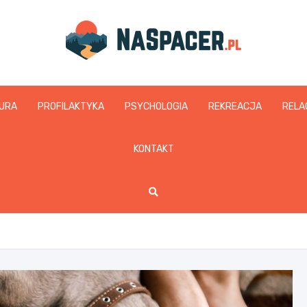
naspacer.pl
URA
PROFILAKTYKA
PSYCHOLOGIA
REKREACJA
RELA
KONTAKT