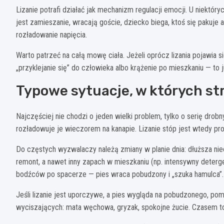
Lizanie potrafi działać jak mechanizm regulacji emocji. U niektór
jest zamieszanie, wracają goście, dziecko biega, ktoś się pakuje a
rozładowanie napięcia.
Warto patrzeć na całą mowę ciała. Jeżeli oprócz lizania pojawia s
„przyklejanie się” do człowieka albo krążenie po mieszkaniu — to 
Typowe sytuacje, w których str
Najczęściej nie chodzi o jeden wielki problem, tylko o serię drob
rozładowuje je wieczorem na kanapie. Lizanie stóp jest wtedy pr
Do częstych wyzwalaczy należą zmiany w planie dnia: dłuższa ni
remont, a nawet inny zapach w mieszkaniu (np. intensywny deterge
bodźców po spacerze — pies wraca pobudzony i „szuka hamulca”.
Jeśli lizanie jest uporczywe, a pies wygląda na pobudzonego, p
wyciszających: mata węchowa, gryzak, spokojne żucie. Czasem to 