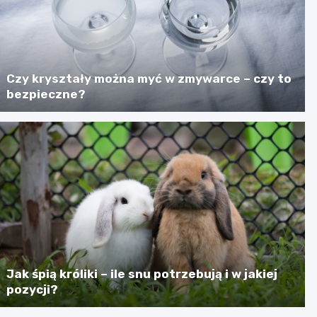
Czy kryształy można myć w zmywarce – czy to
bezpieczne?
Jak śpią króliki – ile snu potrzebują i w jakiej
pozycji?