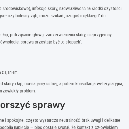
środowiskowe), infekcje skóry, nadwrażliwość na środki czystości
ziąseł czy bolesny ząb, może szukać „czegoś miękkiego” do
 łap, potrząsanie głową, zaczerwienienia skóry, nieprzyjemny
 równolegle, sprawa przestaje być „o stopach”.
 ziajaniem.
skóry i łap, ocena jamy ustnej, a potem konsultacja weterynaryjna,
 przewlekły problem.
gorszyć sprawy
ne i spokojne, często wystarcza neutralność: brak uwagi i delikatne
o podbija napięcie — pies dostaje sygnał, że kontakt z człowiekiem