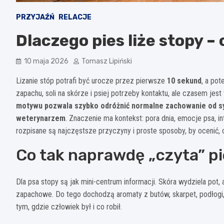
PRZYJAŹŃ
RELACJE
Dlaczego pies liże stopy –
10 maja 2026
Tomasz Lipiński
Lizanie stóp potrafi być urocze przez pierwsze
10 sekund
, a po
zapachu, soli na skórze i psiej potrzeby kontaktu, ale czasem jes
motywu pozwala szybko odróżnić normalne zachowanie od sytu
weterynarzem
. Znaczenie ma kontekst: pora dnia, emocje psa, int
rozpisane są najczęstsze przyczyny i proste sposoby, by ocenić, c
Co tak naprawdę „czyta” p
Dla psa stopy są jak mini-centrum informacji. Skóra wydziela pot, 
zapachowe. Do tego dochodzą aromaty z butów, skarpet, podłogi,
tym, gdzie człowiek był i co robił.