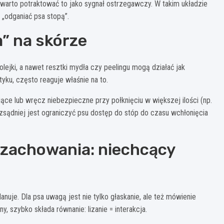
, warto potraktować to jako sygnał ostrzegawczy. W takim układzie
 „odganiać psa stopą”.
” na skórze
 olejki, a nawet resztki mydła czy peelingu mogą działać jak
tyku, często reaguje właśnie na to.
iące lub wręcz niebezpieczne przy połknięciu w większej ilości (np.
rozsądniej jest ograniczyć psu dostęp do stóp do czasu wchłonięcia
 zachowania: niechcący
anuje. Dla psa uwagą jest nie tylko głaskanie, ale też mówienie
ny, szybko składa równanie: lizanie = interakcja.