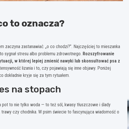
 co to oznacza?
tem zaczyna zastanawiać: „o co chodzi?”. Najczęściej to mieszanka
t to sygnał stresu albo problemu zdrowotnego.
Rozszyfrowanie
acji, w której lepiej zmienić nawyki lub skonsultować psa z
ensywność lizania i to, czy pojawiają się inne objawy. Poniżej
o dokładnie kryje się za tym rytuałem.
ies na stopach
a pot to nie tylko woda — to też sól, kwasy tłuszczowe i ślady
 trawy czy chodnika. W psim świecie to fascynująca wiadomość o