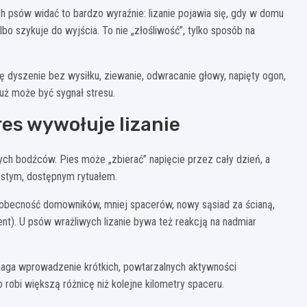
ych psów widać to bardzo wyraźnie: lizanie pojawia się, gdy w domu
lbo szykuje do wyjścia. To nie „złośliwość”, tylko sposób na
ię dyszenie bez wysiłku, ziewanie, odwracanie głowy, napięty ogon,
już może być sygnał stresu.
es wywołuje lizanie
nych bodźców. Pies może „zbierać” napięcie przez cały dzień, a
ostym, dostępnym rytuałem.
eobecność domowników, mniej spacerów, nowy sąsiad za ścianą,
nt). U psów wrażliwych lizanie bywa też reakcją na nadmiar
omaga wprowadzenie krótkich, powtarzalnych aktywności
robi większą różnicę niż kolejne kilometry spaceru.