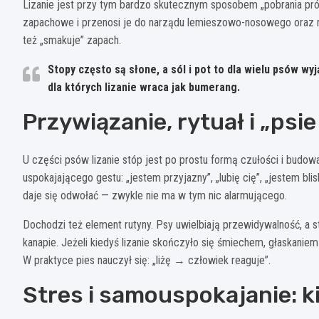
Lizanie jest przy tym bardzo skutecznym sposobem „pobrania próbk
zapachowe i przenosi je do narządu lemieszowo-nosowego oraz r
też „smakuje” zapach.
Stopy często są słone, a
sól
i pot to dla wielu psów wy
dla których lizanie wraca jak bumerang.
Przywiązanie, rytuał i „ps
U części psów lizanie stóp jest po prostu formą czułości i budow
uspokajającego gestu: „jestem przyjazny”, „lubię cię”, „jestem blisk
daje się odwołać — zwykle nie ma w tym nic alarmującego.
Dochodzi też element rutyny. Psy uwielbiają przewidywalność, a 
kanapie. Jeżeli kiedyś lizanie skończyło się śmiechem, głaskan
W praktyce pies nauczył się: „liżę → człowiek reaguje”.
Stres i samouspokajanie: ki