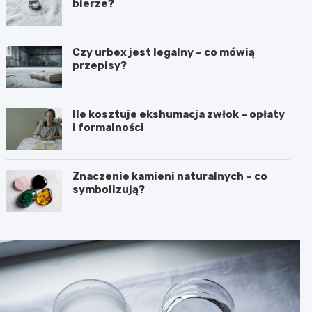
bierze?
Czy urbex jest legalny – co mówią
przepisy?
Ile kosztuje ekshumacja zwłok – opłaty
i formalności
Znaczenie kamieni naturalnych – co
symbolizują?