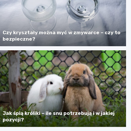
Czy kryształy można myć w zmywarce – czy to
bezpieczne?
Jak śpią króliki – ile snu potrzebują i w jakiej
pozycji?