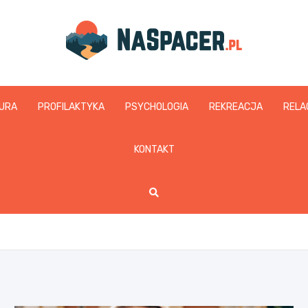
naspacer.pl
URA
PROFILAKTYKA
PSYCHOLOGIA
REKREACJA
RELA
KONTAKT