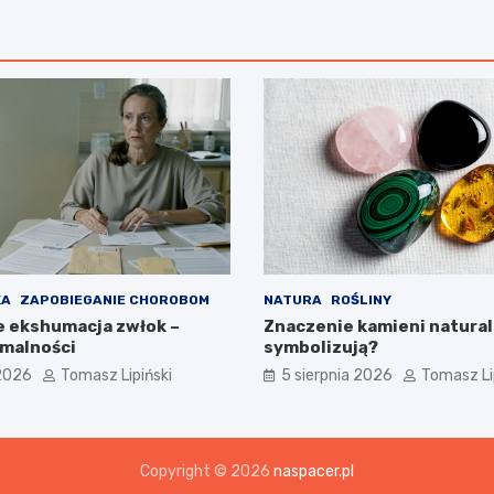
KA
ZAPOBIEGANIE CHOROBOM
NATURA
ROŚLINY
je ekshumacja zwłok –
Znaczenie kamieni natural
rmalności
symbolizują?
 2026
Tomasz Lipiński
5 sierpnia 2026
Tomasz Li
Copyright © 2026
naspacer.pl