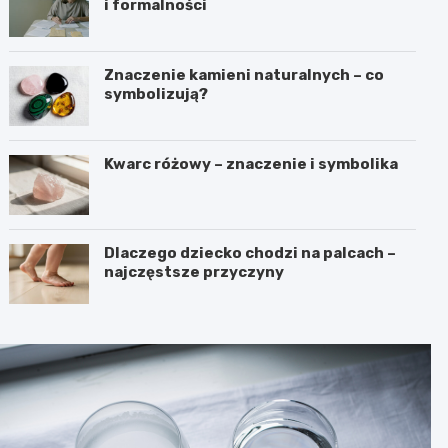
i formalności
Znaczenie kamieni naturalnych – co
symbolizują?
Kwarc różowy – znaczenie i symbolika
Dlaczego dziecko chodzi na palcach –
najczęstsze przyczyny