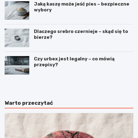
Jaką kaszę może jeść pies – bezpieczne
wybory
Dlaczego srebro czernieje – skąd się to
bierze?
Czy urbex jest legalny – co mówią
przepisy?
C
J
z
a
y
k
k
ś
r
p
Warto przeczytać
y
i
s
ą
z
k
t
r
a
ó
ł
l