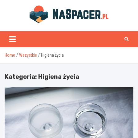
Skip
to
content
naspacer.pl
Home
Wszystkie
Higiena życia
Kategoria:
Higiena życia