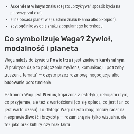
Ascendent
w innym znaku (często „przykrywa” sposób bycia na
pierwszy rzut oka),
silna obsada planet w sąsiednim znaku (Panna albo Skorpion),
zbyt ogólnikowy opis znaku z popularnego horoskopu.
Co symbolizuje Waga? Żywioł,
modalność i planeta
Waga należy do żywiołu
Powietrza
i jest znakiem
kardynalnym
.
W praktyce daje to połączenie myślenia, komunikacji i potrzeby
„ruszenia tematu” — często przez rozmowę, negocjacje albo
budowanie porozumienia.
Patronem Wagi jest
Wenus
, kojarzona z estetyką, relacjami i tym,
co przyjemne, ale też z wartościami (co się opłaca, co jest fair, co
jest warte czasu). To dlatego Wagi często mają mocny radar na
niesprawiedliwość i brzydotę — rozumianą nie tylko wizualnie, ale
też jako brak kultury czy brak taktu.