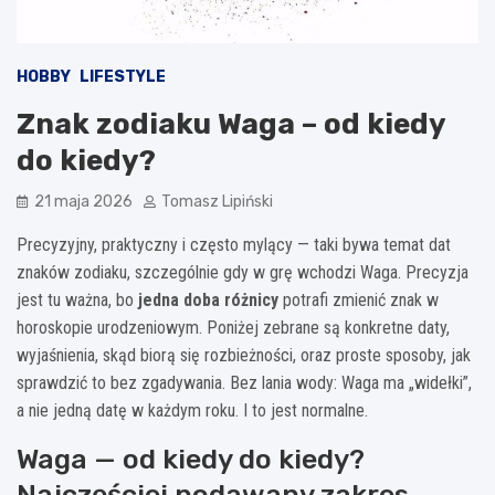
HOBBY
LIFESTYLE
Znak zodiaku Waga – od kiedy
do kiedy?
21 maja 2026
Tomasz Lipiński
Precyzyjny, praktyczny i często mylący — taki bywa temat dat
znaków zodiaku, szczególnie gdy w grę wchodzi Waga. Precyzja
jest tu ważna, bo
jedna doba różnicy
potrafi zmienić znak w
horoskopie urodzeniowym. Poniżej zebrane są konkretne daty,
wyjaśnienia, skąd biorą się rozbieżności, oraz proste sposoby, jak
sprawdzić to bez zgadywania. Bez lania wody: Waga ma „widełki”,
a nie jedną datę w każdym roku. I to jest normalne.
Waga — od kiedy do kiedy?
Najczęściej podawany zakres