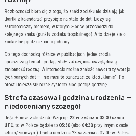
Rozbieżności biorą się z tego, że znaki zodiaku nie działają jak
„kartki z kalendarza” przypięte na stałe do dat. Liczy się
astronomiczny moment, w którym Słońce przechodzi do
kolejnego znaku (punktu zodiaku tropikalnego). A to dzieje się o
konkretnej godzinie, nie o północy.
Do tego dochodzą różnice w publikacjach: jedne źródła
upraszczają temat i podają stały zakres, inne uwzględniają
zmienność roczną. W internecie można znaleźć nawet trzy wersje
tych samych dat — i nie musi to oznaczać, że ktoś „kłamie”. Po
prostu miesza się różne systemy albo pomija godzinę.
Strefa czasowa i godzina urodzenia —
niedoceniany szczegół
Jeśli Słońce wchodzi do Wagi np.
23 września o 03:30 czasu
UTC
, to w Polsce będzie to
05:30
(albo
04:30
przy innym czasie
letnim/zimowym). Osoba urodzona 23 września o 02:00 w Polsce