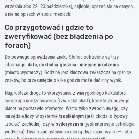
września albo 22–23 października), najlepiej oprzeć się na danych,
a nie na opisach w social mediach.
Co przygotować i gdzie to
zweryfikować (bez błądzenia po
forach)
Do pewnego sprawdzenia znaku Słońca potrzebne są trzy
informacje:
data
,
dokładna godzina
i
miejsce urodzenia
(miasto wystarczy). Godzina jest kluczowa zwłaszcza na granicy
znaków, bo przesunięcie o kilka godzin może dać inny wynik.
Najprostsza droga to skorzystanie z wiarygodnego kalkulatora
horoskopu urodzeniowego (tzw. natal chart), który liczy pozycje
planet na podstawie efemeryd. Warto tylko zwrócić uwagę, czy
narzędzie liczy w systemie
tropikalnym
(jeśli chodzi o typowy
„zodiak” zachodni), czy w
syderycznym
(jeśli interesuje astrologia
wedyjska). Dwa różne ustawienia dadzą dwa różne wyniki — i oba