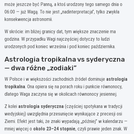
może jeszcze być Panną, a ktoś urodzony tego samego dnia o
06:00 — już Wagą. To nie jest „nadinterpretacja”, tylko zwykła
konsekwencja astronomii.
W skrócie: im bliżej granicy dat, tym większe znaczenie ma
godzina. W przypadku Wagi najczęściej dotyczy to ludzi
urodzonych pod koniec września i pod koniec października.
Astrologia tropikalna vs syderyczna
— dwa różne „zodiaki”
W Polsce i w większości zachodnich źródeł dominuje
astrologia
tropikalna
. Ona opiera się na porach roku i punkcie równonocy,
dlatego Waga zaczyna się w okolicach równonocy jesiennej.
Z kolei
astrologia syderyczna
(częściej spotykana w tradycji
wedyjskiej) uwzględnia przesunięcie wynikające z precesji osi
Ziemi. Efekt jest taki, że znaki wypadają „później” w kalendarzu —
mniej więcej o
około 23–24 stopnie
, czyli prawie jeden znak. W