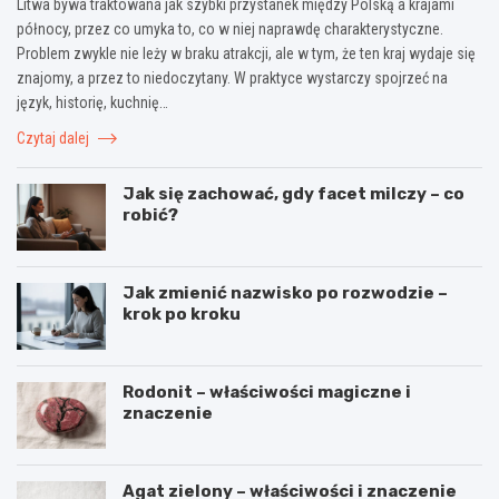
Litwa bywa traktowana jak szybki przystanek między Polską a krajami
północy, przez co umyka to, co w niej naprawdę charakterystyczne.
Problem zwykle nie leży w braku atrakcji, ale w tym, że ten kraj wydaje się
znajomy, a przez to niedoczytany. W praktyce wystarczy spojrzeć na
język, historię, kuchnię…
Czytaj dalej
Jak się zachować, gdy facet milczy – co
robić?
Jak zmienić nazwisko po rozwodzie –
krok po kroku
Rodonit – właściwości magiczne i
znaczenie
Agat zielony – właściwości i znaczenie