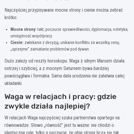
Najczęściej przypisywane mocne strony i cienie można zebrać
krótko:
Mocne strony:
takt, poczucie sprawiedliwości, dyplomacja, estetyka,
umiejętność współpracy.
Cienie:
zwlekanie z decyzją, unikanie konfliktu za wszelką cenę,
„uprzejme” zamiatanie problemów pod dywan.
Dużo zależy od reszty horoskopu. Waga z silnym Marsem działa
ostrzej i szybciej, a z mocnym Saturnem bywa bardziej
powściągliwa i formalna. Sama data urodzenia nie załatwia całej
układanki.
Waga w relacjach i pracy: gdzie
zwykle działa najlepiej?
W relacjach Waga najczęściej szuka partnerstwa opartego na
równowadze. Słowo „równość” jest tu ważne: nie chodzi o
identyczne role, tylko o poczucie, że obie strony liczą się tak