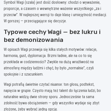
Symbol Wagi (szala) jest dość dosłowny: chodzi o wyważenie,
proporcje, a czasem o wewnętrzne ważenie wszystkiego „za i
przeciw”. W najlepszej wersji to daje klasę i umiejętność mediacji.
W gorszej — przeciągające się decyzje.
Typowe cechy Wagi — bez lukru i
bez demonizowania
W opisach Wagi przewija się kilka stałych motywów: relacje,
harmonia, gust, dyplomacja. Brzmi ładnie, ale na co to się
przekłada w codzienności? Zwykle na dużą wrażliwość na
atmosferę między ludźmi i chęć, by było „normalnie”, czyli
spokojnie i z szacunkiem.
Wagi potrafią świetnie czytać niuanse: ton głosu, podtekst,
napięcia w grupie. Często mają też talent do łączenia ludzi, bo
naturalnie widzą dwie strony sporu. Jednocześnie ta sama
zdolność bywa obciążeniem — gdy wszystko wydaje się zbyt
złożone, żeby wybrać jedną opcję.