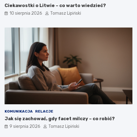
m
o
Ciekawostki o Litwie – co warto wiedzieć?
y
t
10 sierpnia 2026
Tomasz Lipiński
w
r
a
z
r
e
c
b
e
u
–
j
c
ą
z
i
y
w
t
j
o
a
b
k
e
i
z
e
p
j
i
p
e
o
KOMUNIKACJA
RELACJE
c
z
Jak się zachować, gdy facet milczy – co robić?
z
y
n
c
9 sierpnia 2026
Tomasz Lipiński
e
j
?
i