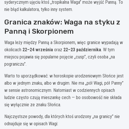
syderycznym ujęciu ktoś „tropikalna Waga” może wyjść Panną. To
nie błąd kalkulatora, tylko inny system.
Granica znaków: Waga na styku z
Panną i Skorpionem
Waga leży między Panną a Skorpionem, więc granice wypadają w
okolicach
22–24 września
oraz
22–23 października
. W tym
miejscu pojawia się popularne pojęcie „cusp”, czyli osoba „na
pograniczu”.
Warto to uporządkować: w horoskopie urodzeniowym Słońce jest
albo w jednym znaku, albo w drugim. Nie ma „pół Wagi, pół Panny”
w sensie astronomicznym. Natomiast w codziennych opisach
ludzie często czują mieszankę cech — bo osobowość nie składa
się wyłącznie ze znaku Słońca.
Najczęstsze powody, dla których ktoś urodzony „na granicy” nie
odnajduje się w opisach Wagi: