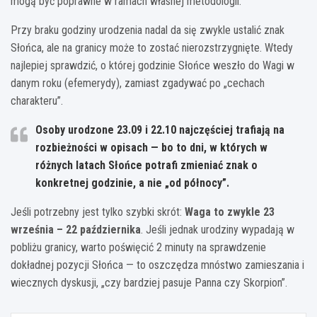
mogą być poprawne w ramach własnej metodologii.
Przy braku godziny urodzenia nadal da się zwykle ustalić znak
Słońca, ale na granicy może to zostać nierozstrzygnięte. Wtedy
najlepiej sprawdzić, o której godzinie Słońce weszło do Wagi w
danym roku (efemerydy), zamiast zgadywać po „cechach
charakteru”.
Osoby urodzone
23.09
i
22.10
najczęściej trafiają na
rozbieżności w opisach — bo to dni, w których w
różnych latach Słońce potrafi zmieniać znak o
konkretnej godzinie, a nie „od północy”.
Jeśli potrzebny jest tylko szybki skrót:
Waga to zwykle 23
września – 22 października
. Jeśli jednak urodziny wypadają w
pobliżu granicy, warto poświęcić 2 minuty na sprawdzenie
dokładnej pozycji Słońca — to oszczędza mnóstwo zamieszania i
wiecznych dyskusji, „czy bardziej pasuje Panna czy Skorpion”.