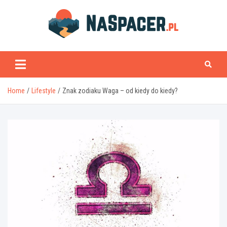
Skip
to
content
naspacer.pl
Home
Lifestyle
Znak zodiaku Waga – od kiedy do kiedy?