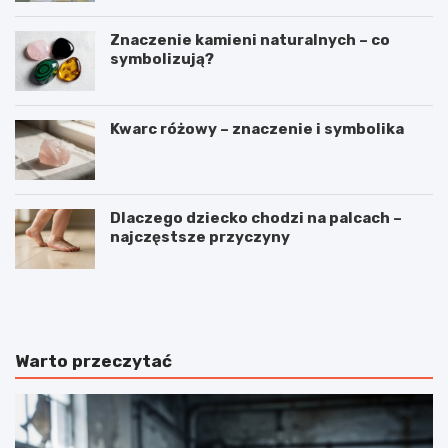
Znaczenie kamieni naturalnych – co
symbolizują?
Kwarc różowy – znaczenie i symbolika
Dlaczego dziecko chodzi na palcach –
najczęstsze przyczyny
C
J
z
a
y
k
k
ś
r
p
Warto przeczytać
y
i
s
ą
z
k
t
r
a
ó