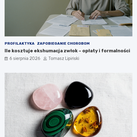
o
a
b
k
e
i
z
e
p
j
i
p
e
o
PROFILAKTYKA
ZAPOBIEGANIE CHOROBOM
c
z
Ile kosztuje ekshumacja zwłok – opłaty i formalności
z
y
n
c
6 sierpnia 2026
Tomasz Lipiński
e
j
?
i
?