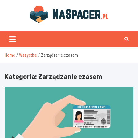
Skip
to
content
naspacer.pl
Home
Wszystkie
Zarządzanie czasem
Kategoria:
Zarządzanie czasem