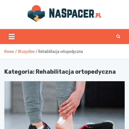
Skip
to
content
naspacer.pl
Home
Wszystkie
Rehabilitacja ortopedyczna
Kategoria:
Rehabilitacja ortopedyczna