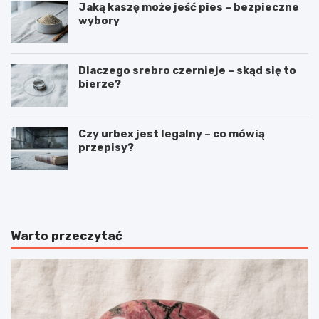
Jaką kaszę może jeść pies – bezpieczne
wybory
Dlaczego srebro czernieje – skąd się to
bierze?
Czy urbex jest legalny – co mówią
przepisy?
C
J
z
a
y
k
k
ś
r
p
Warto przeczytać
y
i
s
ą
z
k
t
r
a
ó
ł
l
y
i