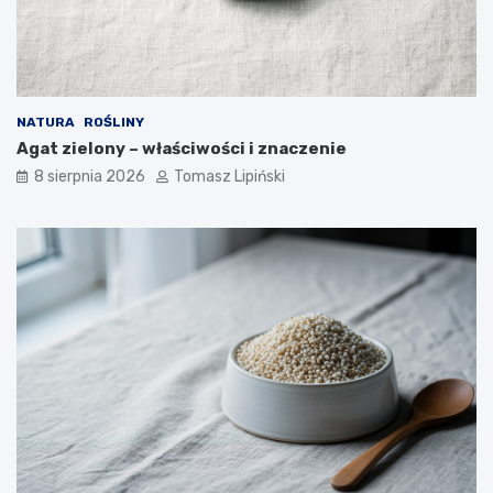
b
k
e
i
z
e
p
j
i
p
e
o
NATURA
ROŚLINY
c
z
Agat zielony – właściwości i znaczenie
z
y
n
c
8 sierpnia 2026
Tomasz Lipiński
e
j
?
i
?