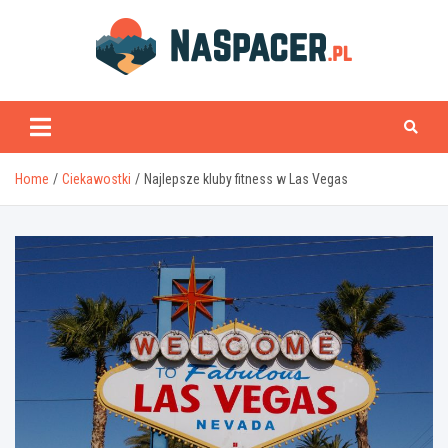
Skip
to
content
naspacer.pl
Home
Ciekawostki
Najlepsze kluby fitness w Las Vegas