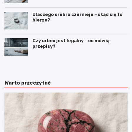
Dlaczego srebro czernieje – skąd się to
bierze?
Czy urbex jest legalny – co mówią
przepisy?
C
J
z
a
y
k
k
ś
r
p
Warto przeczytać
y
i
s
ą
z
k
t
r
a
ó
ł
l
y
i
m
k
o
i