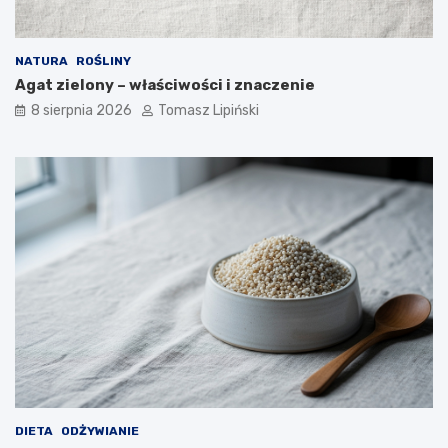
p
j
i
p
e
o
NATURA
ROŚLINY
c
z
Agat zielony – właściwości i znaczenie
z
y
n
c
8 sierpnia 2026
Tomasz Lipiński
e
j
?
i
?
DIETA
ODŻYWIANIE