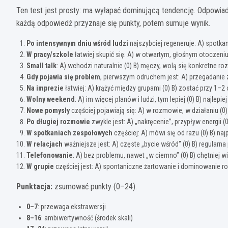
Ten test jest prosty: ma wyłapać dominującą tendencję. Odpowiad
każdą odpowiedź przyznaje się punkty, potem sumuje wynik.
Po intensywnym dniu wśród ludzi
najszybciej regeneruje: A) spotkanie
W pracy/szkole
łatwiej skupić się: A) w otwartym, głośnym otoczeniu 
Small talk
: A) wchodzi naturalnie (0) B) męczy, wolą się konkretne ro
Gdy pojawia się problem
, pierwszym odruchem jest: A) przegadanie z 
Na imprezie
łatwiej: A) krążyć między grupami (0) B) zostać przy 1–2 
Wolny weekend
: A) im więcej planów i ludzi, tym lepiej (0) B) najlepie
Nowe pomysły
częściej pojawiają się: A) w rozmowie, w działaniu (0) 
Po długiej rozmowie
zwykle jest: A) „nakręcenie”, przypływ energii 
W spotkaniach zespołowych
częściej: A) mówi się od razu (0) B) najp
W relacjach
ważniejsze jest: A) częste „bycie wśród” (0) B) regularna
Telefonowanie
: A) bez problemu, nawet „w ciemno” (0) B) chętniej wi
W grupie
częściej jest: A) spontaniczne żartowanie i dominowanie ro
Punktacja:
zsumować punkty (0–24).
0–7
: przewaga ekstrawersji
8–16
: ambiwertywność (środek skali)