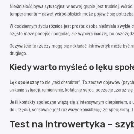
Nieśmiałość bywa sytuacyjna: w nowej grupie jest trudniej, wśród 
temperamentu – nawet wśród bliskich może pojawić się potrzeba
W codziennym życiu różnica jest prosta: osoba nieśmiała zwykle
c
często
może
podejść i pogadać, ale wybiera inaczej, bo oszczęd
Oczywiście te rzeczy mogą się nakładać. Introwertyk może być n
drugiego.
Kiedy warto myśleć o lęku spo
Lęk społeczny
to nie „taki charakter”. To zestaw objawów (psychi
unikanie sytuacji, rumienienie, kołatanie serca, poczucie „zaraz 
Jeśli kontakty społeczne wiążą się z intensywnym cierpieniem, a u
do urzędu), sensownie jest rozważyć konsultację ze specjalistą. T
Test na introwertyka – szy