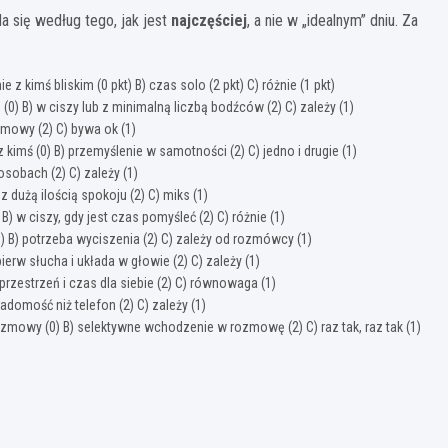
a się według tego, jak jest
najczęściej
, a nie w „idealnym” dniu. Za
 z kimś bliskim (0 pkt) B) czas solo (2 pkt) C) różnie (1 pkt)
(0) B) w ciszy lub z minimalną liczbą bodźców (2) C) zależy (1)
zmowy (2) C) bywa ok (1)
kimś (0) B) przemyślenie w samotności (2) C) jedno i drugie (1)
osobach (2) C) zależy (1)
j z dużą ilością spokoju (2) C) miks (1)
B) w ciszy, gdy jest czas pomyśleć (2) C) różnie (1)
(0) B) potrzeba wyciszenia (2) C) zależy od rozmówcy (1)
ierw słucha i układa w głowie (2) C) zależy (1)
 przestrzeń i czas dla siebie (2) C) równowaga (1)
adomość niż telefon (2) C) zależy (1)
zmowy (0) B) selektywne wchodzenie w rozmowę (2) C) raz tak, raz tak (1)