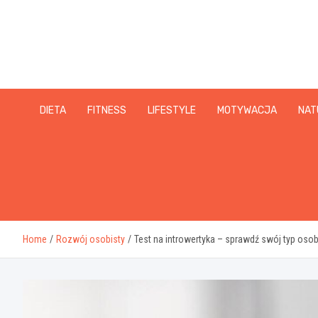
Skip
to
content
DIETA
FITNESS
LIFESTYLE
MOTYWACJA
NAT
Home
Rozwój osobisty
Test na introwertyka – sprawdź swój typ os