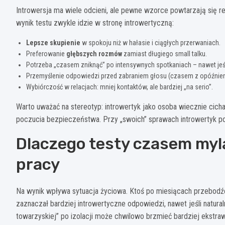
Introwersja ma wiele odcieni, ale pewne wzorce powtarzają się r
wynik testu zwykle idzie w stronę introwertyczną:
Lepsze skupienie
w spokoju niż w hałasie i ciągłych przerwaniach.
Preferowanie
głębszych rozmów
zamiast długiego small talku.
Potrzeba „czasem zniknąć” po intensywnych spotkaniach – nawet jeśli
Przemyślenie odpowiedzi przed zabraniem głosu (czasem z opóźnie
Wybiórczość w relacjach: mniej kontaktów, ale bardziej „na serio”.
Warto uważać na stereotyp: introwertyk jako osoba wiecznie cich
poczucia bezpieczeństwa. Przy „swoich” sprawach introwertyk pot
Dlaczego testy czasem mylą
pracy
Na wynik wpływa sytuacja życiowa. Ktoś po miesiącach przebodźc
zaznaczał bardziej introwertyczne odpowiedzi, nawet jeśli naturaln
towarzyskiej” po izolacji może chwilowo brzmieć bardziej ekstraw