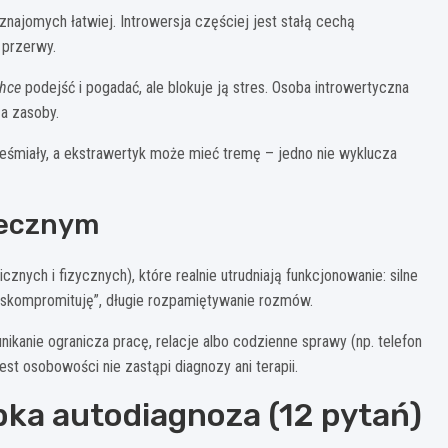
znajomych łatwiej. Introwersja częściej jest stałą cechą
 przerwy.
hce
podejść i pogadać, ale blokuje ją stres. Osoba introwertyczna
za zasoby.
ieśmiały, a ekstrawertyk może mieć tremę – jedno nie wyklucza
łecznym
cznych i fizycznych), które realnie utrudniają funkcjonowanie: silne
się skompromituję”, długie rozpamiętywanie rozmów.
nikanie ogranicza pracę, relacje albo codzienne sprawy (np. telefon
est osobowości nie zastąpi diagnozy ani terapii.
bka autodiagnoza (12 pytań)