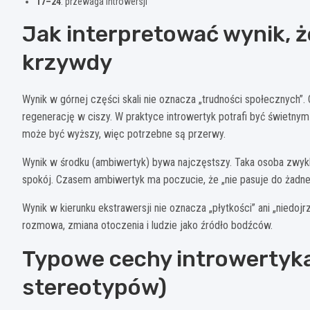
17–24
: przewaga introwersji
Jak interpretować wynik, ż
krzywdy
Wynik w górnej części skali nie oznacza „trudności społecznych”.
regenerację w ciszy. W praktyce introwertyk potrafi być świet
może być wyższy, więc potrzebne są przerwy.
Wynik w środku (ambiwertyk) bywa najczęstszy. Taka osoba zwykle
spokój. Czasem ambiwertyk ma poczucie, że „nie pasuje do żadnego
Wynik w kierunku ekstrawersji nie oznacza „płytkości” ani „niedojrz
rozmowa, zmiana otoczenia i ludzie jako źródło bodźców.
Typowe cechy introwertyka
stereotypów)