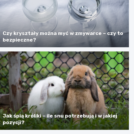
Czy kryształy można myć w zmywarce – czy to
bezpieczne?
Jak śpią króliki – ile snu potrzebują i w jakiej
pozycji?