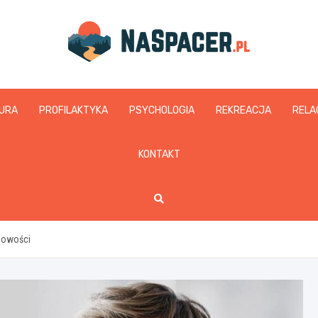
naspacer.pl
URA
PROFILAKTYKA
PSYCHOLOGIA
REKREACJA
RELA
KONTAKT
obowości