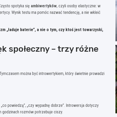
Często spotyka się
ambiwertyków
, czyli osoby elastyczne: w
wertycy. Wynik testu ma pomóc nazwać tendencję, a nie wkleić
m „ładuje baterie”, a nie o tym, czy ktoś jest towarzyski,
lęk społeczny – trzy różne
. Tymczasem można być introwertykiem, który świetnie prowadzi
 „co powiedzą”, „czy wypadnę dobrze”. Introwersja dotyczy
ch godzinach rozmów potrzebuje ciszy.