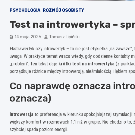
PSYCHOLOGIA
ROZWÓJ OSOBISTY
Test na introwertyka – s
14 maja 2026
Tomasz Lipiński
Ekstrawertyk czy introwertyk – to nie jest etykietka „na zawsze”, t
uwaga. W praktyce temat wraca wtedy, gdy codzienne kontakty męc
„problem”. Ten tekst daje
krótki test na introwertyka
(z punktac
porządkuje różnice między introwersją, nieśmiałością i lękiem s
Co naprawdę oznacza intro
oznacza)
Introwersja
to preferencja w kierunku spokojniejszej stymulacji:
większy komfort w rozmowach 1:1 niż w grupie. Nie chodzi o to, że
szybciej spada poziom energii.