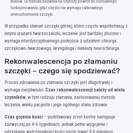
drutów. Ta metoda pozwala na szybszy powrót do normalnego
funkcjonowania, gdyż często nie wymaga całkowitego
unieruchomienia szczęki.
W przypadku złamań szczęki górnej, które często współistnieją z
innymi urazami twarzoczaszki, leczenie jest bardziej złożone i
wymaga interdyscyplinarnego podejścia z udziałem chirurga
szczękowo-twarzowego, laryngologa i niekiedy neurochirurga.
Rekonwalescencja po złamaniu
szczęki – czego się spodziewać?
Proces zdrowienia po złamaniu szczęki jest długotrwały i
wymaga cierpliwości.
Czas rekonwalescencji zależy od wielu
czynników
, w tym rodzaju złamania, zastosowanej metody
leczenia, wieku pacjenta i jego ogólnego stanu zdrowia.
Czas gojenia kości
– podstawowy zrost kostny następuje
zazwyczaj po 4-6 tygodniach, jednak pełne wygojenie i
odzyskanie wytrzymałości kości może trwać 3-6 miesięcy.