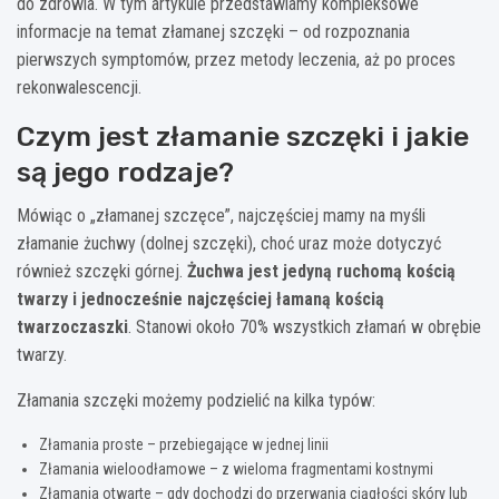
do zdrowia. W tym artykule przedstawiamy kompleksowe
informacje na temat złamanej szczęki – od rozpoznania
pierwszych symptomów, przez metody leczenia, aż po proces
rekonwalescencji.
Czym jest złamanie szczęki i jakie
są jego rodzaje?
Mówiąc o „złamanej szczęce”, najczęściej mamy na myśli
złamanie żuchwy (dolnej szczęki), choć uraz może dotyczyć
również szczęki górnej.
Żuchwa jest jedyną ruchomą kością
twarzy i jednocześnie najczęściej łamaną kością
twarzoczaszki
. Stanowi około 70% wszystkich złamań w obrębie
twarzy.
Złamania szczęki możemy podzielić na kilka typów:
Złamania proste – przebiegające w jednej linii
Złamania wieloodłamowe – z wieloma fragmentami kostnymi
Złamania otwarte – gdy dochodzi do przerwania ciągłości skóry lub