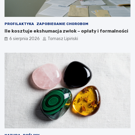
z
e
p
j
i
p
e
o
PROFILAKTYKA
ZAPOBIEGANIE CHOROBOM
c
z
Ile kosztuje ekshumacja zwłok – opłaty i formalności
z
y
n
c
6 sierpnia 2026
Tomasz Lipiński
e
j
?
i
?