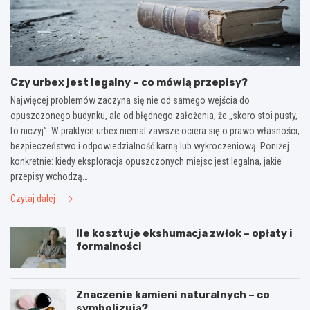
Czy urbex jest legalny – co mówią przepisy?
Najwięcej problemów zaczyna się nie od samego wejścia do
opuszczonego budynku, ale od błędnego założenia, że „skoro stoi pusty,
to niczyj”. W praktyce urbex niemal zawsze ociera się o prawo własności,
bezpieczeństwo i odpowiedzialność karną lub wykroczeniową. Poniżej
konkretnie: kiedy eksploracja opuszczonych miejsc jest legalna, jakie
przepisy wchodzą…
Czytaj dalej
Ile kosztuje ekshumacja zwłok – opłaty i
formalności
Znaczenie kamieni naturalnych – co
symbolizują?