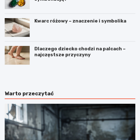
Kwarc różowy – znaczenie i symbolika
Dlaczego dziecko chodzi na palcach –
najczęstsze przyczyny
C
J
z
a
y
k
k
ś
r
p
Warto przeczytać
y
i
s
ą
z
k
t
r
a
ó
ł
l
y
i
m
k