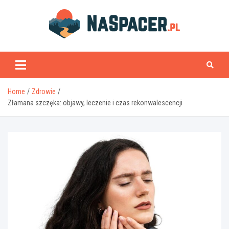
Skip
to
content
naspacer.pl
Home
Zdrowie
Złamana szczęka: objawy, leczenie i czas rekonwalescencji