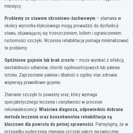
miesięcy.
Problemy ze stawem skroniowo-żuchwowym
– złamania w
okolicy wyrostka kłykciowego mogą prowadzić do dysfunkcji
stawu, objawiającej się trzeszczeniem, bólem i ograniczeniem
ruchomości szczęki. Wczesna rehabilitacja pomaga minimalizować
te problemy.
Opóźnione gojenie lub brak zrostu
– może wynikać z infekcji,
niestabilności odłamów, chorób ogólnoustrojowych lub palenia
tytoniu. Zaprzestanie palenia i dbałość o ogólny stan zdrowia
wspierają prawidłowe gojenie.
Złamanie szczęki to poważny uraz, który wymaga
specjalistycznego leczenia i cierpliwości w procesie
rekonwalescencji.
Właściwa diagnoza, odpowiednio dobrana
metoda leczenia oraz konsekwentna rehabilitacja są
kluczowe dla powrotu do pełnej sprawności
. Pamiętajmy, że w
przypadku podejrzenia złamania szczęki należy niezwłocznie