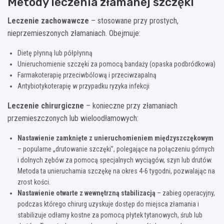
Metody leczenia złamanej szczęki
Leczenie zachowawcze
– stosowane przy prostych,
nieprzemieszonych złamaniach. Obejmuje:
Dietę płynną lub półpłynną
Unieruchomienie szczęki za pomocą bandaży (opaska podbródkowa)
Farmakoterapię przeciwbólową i przeciwzapalną
Antybiotykoterapię w przypadku ryzyka infekcji
Leczenie chirurgiczne
– konieczne przy złamaniach
przemieszczonych lub wieloodłamowych:
Nastawienie zamknięte z unieruchomieniem międzyszczękowym
– popularne „drutowanie szczęki”, polegające na połączeniu górnych
i dolnych zębów za pomocą specjalnych wyciągów, szyn lub drutów.
Metoda ta unieruchamia szczękę na okres 4-6 tygodni, pozwalając na
zrost kości.
Nastawienie otwarte z wewnętrzną stabilizacją
– zabieg operacyjny,
podczas którego chirurg uzyskuje dostęp do miejsca złamania i
stabilizuje odłamy kostne za pomocą płytek tytanowych, śrub lub